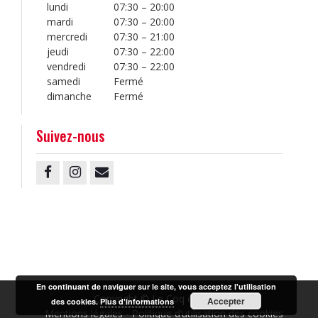
lundi
07:30 – 20:00
mardi
07:30 – 20:00
mercredi
07:30 – 21:00
jeudi
07:30 – 22:00
vendredi
07:30 – 22:00
samedi
Fermé
dimanche
Fermé
Suivez-nous
Facebook
Instagram
Email
En continuant de naviguer sur le site, vous acceptez l'utilisation
Copyright © Le Coq en Pâte.
Accepter
des cookies.
Plus d'informations
Mentions légales
Politique d’utilisation des cookies