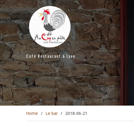
Skip
to
content
Café Restaurant à Lyon
Home
Le bar
2018-06-21