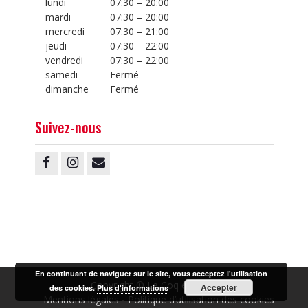
lundi
07:30 – 20:00
mardi
07:30 – 20:00
mercredi
07:30 – 21:00
jeudi
07:30 – 22:00
vendredi
07:30 – 22:00
samedi
Fermé
dimanche
Fermé
Suivez-nous
Facebook
Instagram
Email
En continuant de naviguer sur le site, vous acceptez l'utilisation
Copyright © Le Coq en Pâte.
Accepter
des cookies.
Plus d'informations
Mentions légales
Politique d’utilisation des cookies