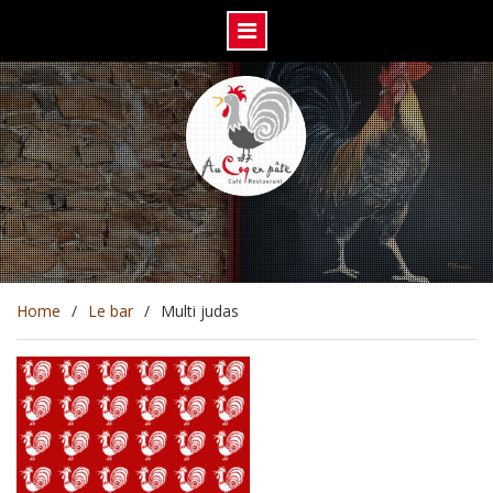
Skip
to
content
Home
Le bar
Multi judas