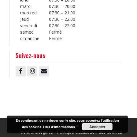
mardi
07:30 – 20:00
mercredi
07:30 – 21:00
jeudi
07:30 – 22:00
vendredi
07:30 – 22:00
samedi
Fermé
dimanche
Fermé
Suivez-nous
Facebook
Instagram
Email
En continuant de naviguer sur le site, vous acceptez l'utilisation
Copyright © Le Coq en Pâte.
Accepter
des cookies.
Plus d'informations
Mentions légales
Politique d’utilisation des cookies